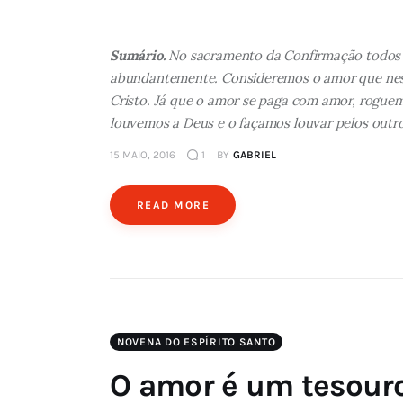
Sumário.
No sacramento da Confirmação todos n
abundantemente. Consideremos o amor que neste
Cristo. Já que o amor se paga com amor, roguem
louvemos a Deus e o façamos louvar pelos outro
15 MAIO, 2016
1
BY
GABRIEL
READ MORE
NOVENA DO ESPÍRITO SANTO
O amor é um tesouro