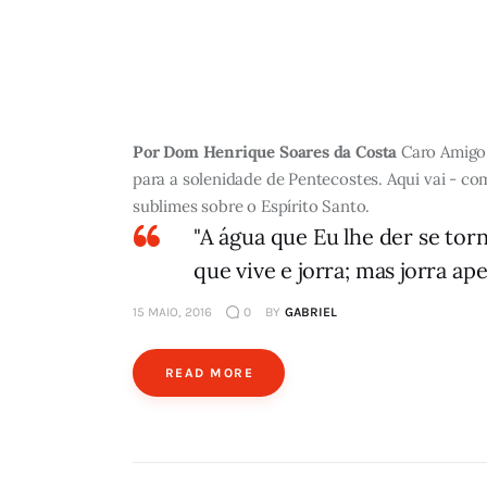
Por Dom Henrique Soares da Costa
Caro Amigo,
para a solenidade de Pentecostes. Aqui vai - co
sublimes sobre o Espírito Santo.
"A água que Eu lhe der se torn
que vive e jorra; mas jorra ap
15 MAIO, 2016
0
BY
GABRIEL
READ MORE