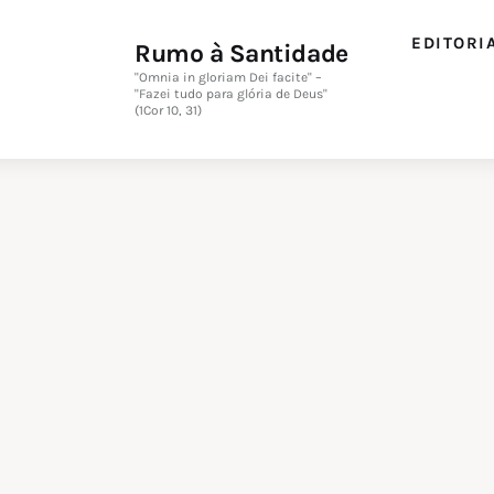
Editorial
EDITORI
Rumo à Santidade
Orações
"Omnia in gloriam Dei facite" –
"Fazei tudo para glória de Deus"
(1Cor 10, 31)
Missa
Instruções
Espiritualidade
Catolicismo
Sobre