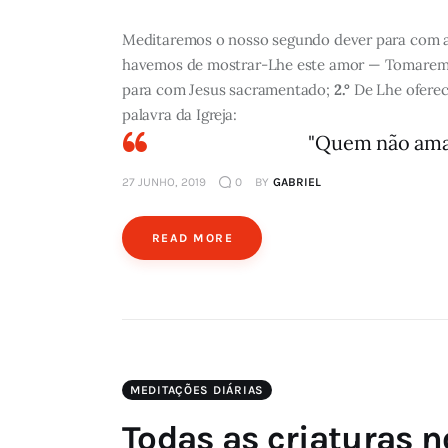
Meditaremos o nosso segundo dever para com a 
havemos de mostrar-Lhe este amor — Tomaremo
para com Jesus sacramentado;
2.°
De Lhe oferec
palavra da Igreja:
"Quem não amar
27 JUNHO, 2019
0
BY
GABRIEL
READ MORE
MEDITAÇÕES DIÁRIAS
Todas as criaturas n