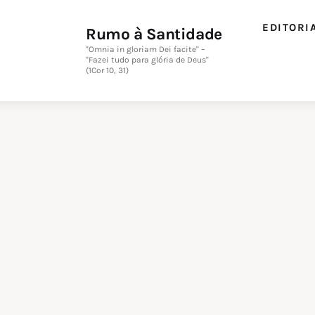
Editorial
EDITORI
Rumo à Santidade
Orações
"Omnia in gloriam Dei facite" –
"Fazei tudo para glória de Deus"
(1Cor 10, 31)
Missa
Instruções
Espiritualidade
Catolicismo
Sobre