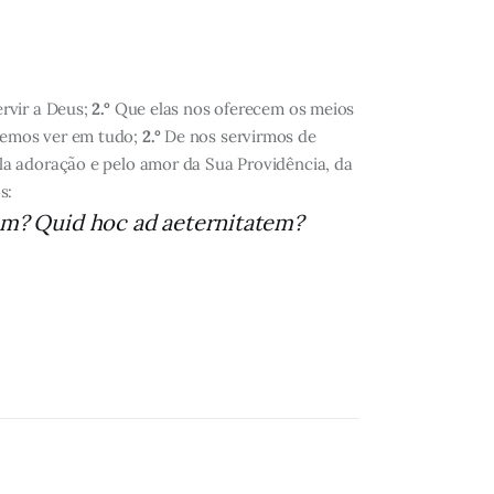
rvir a Deus;
2.°
Que elas nos oferecem os meios
vemos ver em tudo;
2.°
De nos servirmos de
la adoração e pelo amor da Sua Providência, da
s:
m? Quid hoc ad aeternitatem?