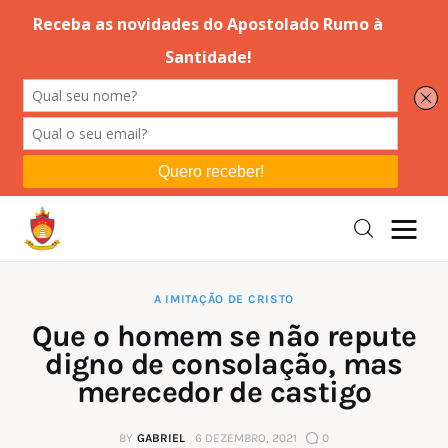
Editorial
Orações
Missa
Instruções
A IMITAÇÃO DE CRISTO
Que o homem se não repute
Espiritualidade
digno de consolação, mas
merecedor de castigo
Catolicismo
BY
GABRIEL
6 DEZEMBRO, 2021
0
Sobre