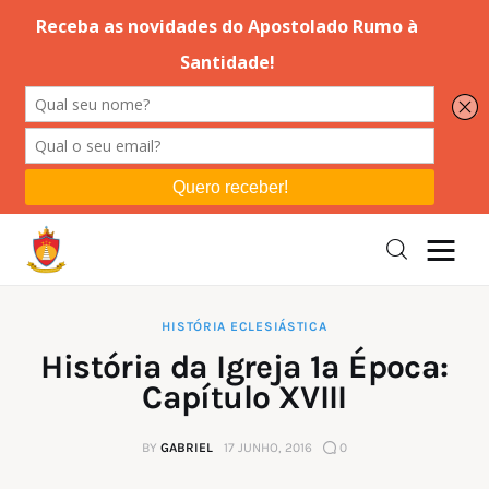
Editorial
Orações
Missa
Instruções
HISTÓRIA ECLESIÁSTICA
História da Igreja 1ª Época:
Espiritualidade
Capítulo XVIII
Catolicismo
BY
GABRIEL
17 JUNHO, 2016
0
Sobre