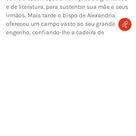
e de literatura, para sustentar sua mãe e seus 
irmãos. Mais tarde o bispo de Alexandria 
ofereceu um campo vasto ao seu grande 
engenho, confiando-lhe a cadeira de 
Catequista naquela famosa escola do 
cristianismo, contando ele apenas dezoito 
anos.
Desejoso de compreender quanto melhor 
pudesse a doutrina de Jesus Cristo, fez uma 
viajem , a Roma, no ano 221, para observar 
atentamente os ensinos e costumes daquela 
Igreja, que ele chamava principal e mestra 
das outras Igrejas. De volta a sua pátria, 
continuou a dar lições e fez tais progressos 
nas ciências, que, conforme narra, a história, 