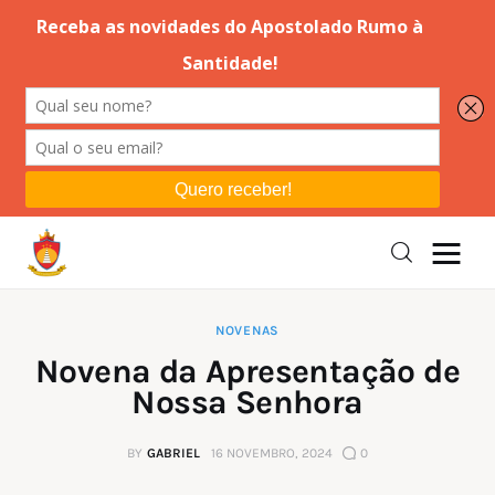
Editorial
Orações
Missa
Instruções
NOVENAS
Novena da Apresentação de
Espiritualidade
Nossa Senhora
Catolicismo
BY
GABRIEL
16 NOVEMBRO, 2024
0
Sobre