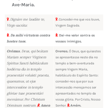
Ave-Maria.
Dignáre me laudáte te,
℣.
℣.
Concedei-me que vos louve,
Virgo sacráta:
Virgem Sagrada.
Da mihi virtutem contra
℟.
℟.
Dai-me valor contra os
hostes tuos.
vossos inimigos.
Orémus.
Deus, qui beátam
Oremos.
Ó Deus, que quisestes
Mariam semper Vírginem
se apresentasse neste dia no
Spíritus Sancti habitáculum
templo a bem-aventurada
hodiérna dia in templo
sempre Virgem Maria,
praesentári voluísti: praesta,
habitáculo do Espírito Santo:
quaesumus, ut ejus
concedei-nos que por sua
intercessióne in templo
intercessão mereçamos ser
glóriae tuae praesentári
apresentados no templo da
mereámur. Per Christum
vossa glória. Por Cristo, Nosso
Dóminum nostrum.
℟.
Amen
Senhor.
℟.
Amém.