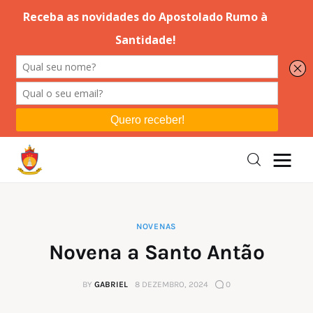
Editorial
Orações
Missa
Instruções
NOVENAS
Espiritualidade
Novena a Santo Antão
Catolicismo
BY
GABRIEL
8 DEZEMBRO, 2024
0
Sobre