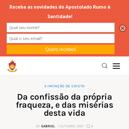
Editorial
Orações
Missa
Instruções
A IMITAÇÃO DE CRISTO
Da confissão da própria
Espiritualidade
fraqueza, e das misérias
desta vida
Catolicismo
BY
GABRIEL
1 OUTUBRO, 2021
0
Sobre