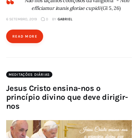
"Não nos façamos cobiçosos da vanglória" -
Non
efficiamur inanis gloriae cupidi
(Gl 5, 26)
6 SETEMBRO, 2019
0
BY
GABRIEL
READ MORE
MEDITAÇÕES DIÁRIAS
Jesus Cristo ensina-nos o
princípio divino que deve dirigir-
nos