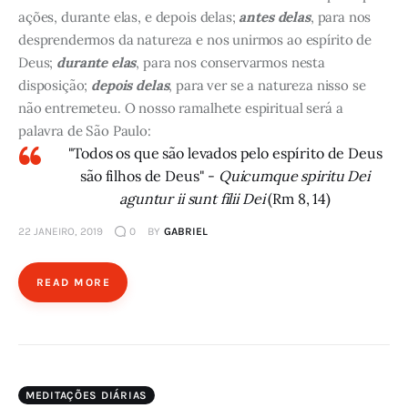
ações, durante elas, e depois delas;
antes delas
, para nos
desprendermos da natureza e nos unirmos ao espírito de
Deus;
durante elas
, para nos conservarmos nesta
disposição;
depois delas
, para ver se a natureza nisso se
não entremeteu. O nosso ramalhete espiritual será a
palavra de São Paulo:
"Todos os que são levados pelo espírito de Deus
são filhos de Deus" -
Quicumque spiritu Dei
aguntur ii sunt filii Dei
(Rm 8, 14)
22 JANEIRO, 2019
0
BY
GABRIEL
READ MORE
MEDITAÇÕES DIÁRIAS