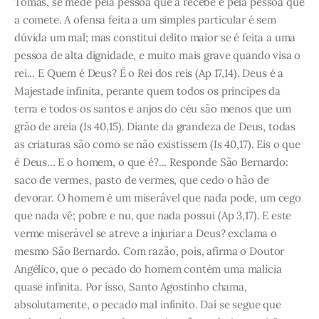
Tomás, se mede pela pessoa que a recebe e pela pessoa que
a comete. A ofensa feita a um simples particular é sem
dúvida um mal; mas constitui delito maior se é feita a uma
pessoa de alta dignidade, e muito mais grave quando visa o
rei... E Quem é Deus? É o Rei dos reis (Ap 17,14). Deus é a
Majestade infinita, perante quem todos os príncipes da
terra e todos os santos e anjos do céu são menos que um
grão de areia (Is 40,15). Diante da grandeza de Deus, todas
as criaturas são como se não existissem (Is 40,17). Eis o que
é Deus... E o homem, o que é?... Responde São Bernardo:
saco de vermes, pasto de vermes, que cedo o hão de
devorar. O homem é um miserável que nada pode, um cego
que nada vê; pobre e nu, que nada possui (Ap 3,17). E este
verme miserável se atreve a injuriar a Deus? exclama o
mesmo São Bernardo. Com razão, pois, afirma o Doutor
Angélico, que o pecado do homem contém uma malícia
quase infinita. Por isso, Santo Agostinho chama,
absolutamente, o pecado mal infinito. Daí se segue que