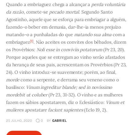
Quando a embriaguez chega a alcançar a
perda voluntária
da razão
, comete-se
pecado mortal
. Segundo Santo
Agostinho, aquele que se esforça para embriagar a alguém,
fazendo-o beber em demasia, dar-lhe-ia menos prejuízo
matando-o a punhaladas do que
matando sua alma
com a
[1]
embriaguez
. Não aceites os convites dos bêbados, dizem
os Provérbios:
Noli esse in conviviis potatorum
(Pr 23, 20).
Porque aqueles que se entregam ao vinho serão afastados
da herança de seus pais, acrescentam os Provérbios (Pr 23,
24). O vinho introduz-se suavemente; porém, ao final,
morde
como a serpente, e derrama seu veneno como o
basilisco:
Vinum ingreditur blande; sed in novíssimo
mordebit ut coluber
(Pr 23, 31-32). O vinho e as mulheres
fazem os sábios apostatarem, diz o Eclesiástico:
Vinum et
mulieres apostatare faciunt sapientes
(Eclo 19, 2).
25 JULHO, 2020
0
BY
GABRIEL