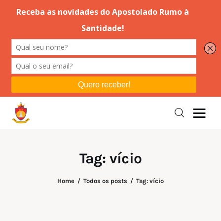
Editorial
Orações
Missa
Instruções
Tag: vício
Espiritualidade
Home
Todos os posts
Tag: vício
Catolicismo
Sobre