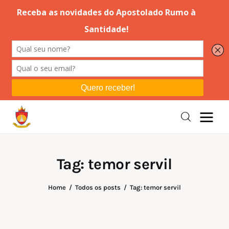
Editorial
Orações
Missa
Instruções
Tag: temor servil
Espiritualidade
Home
Todos os posts
Tag: temor servil
Catolicismo
Sobre