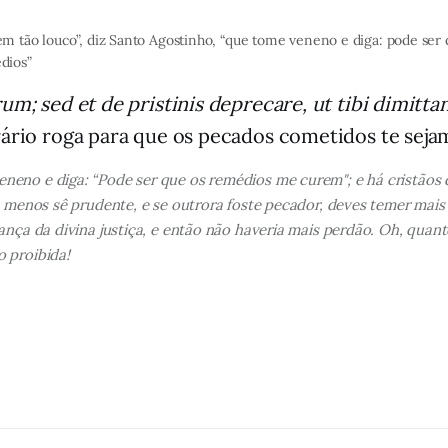
m tão louco”, diz Santo Agostinho, “que tome veneno e diga: pode ser
dios”
erum; sed et de pristinis deprecare, ut tibi dimitta
rário roga para que os pecados cometidos te sejam
neno e diga: “Pode ser que os remédios me curem"; e há cristãos
ao menos sê prudente, e se outrora foste pecador, deves temer ma
ança da divina justiça, e então não haveria mais perdão. Oh, qua
 proibida!