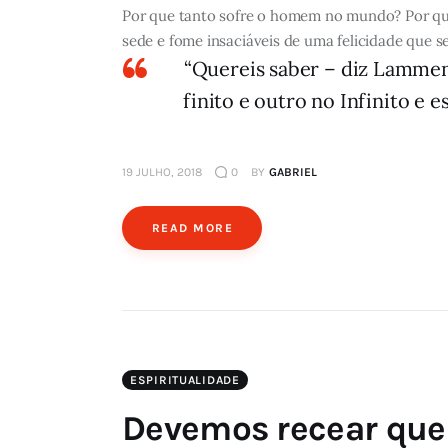
Por que tanto sofre o homem no mundo? Por quê? 
sede e fome insaciáveis de uma felicidade que 
“Quereis saber – diz Lammen
finito e outro no Infinito e
19 JULHO, 2018
0
BY
GABRIEL
READ MORE
ESPIRITUALIDADE
Devemos recear que 