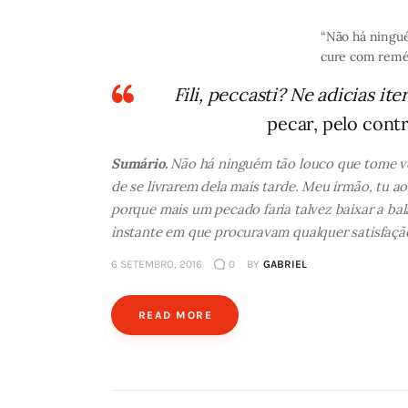
“Não há ningué
cure com remé
Fili, peccasti? Ne adicias it
pecar, pelo cont
Sumário.
Não há ninguém tão louco que tome ve
de se livrarem dela mais tarde. Meu irmão, tu 
porque mais um pecado faria talvez baixar a bal
instante em que procuravam qualquer satisfação
6 SETEMBRO, 2016
0
BY
GABRIEL
READ MORE