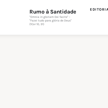
Editorial
EDITORI
Rumo à Santidade
Orações
"Omnia in gloriam Dei facite" –
"Fazei tudo para glória de Deus"
(1Cor 10, 31)
Missa
Instruções
Espiritualidade
Catolicismo
Sobre