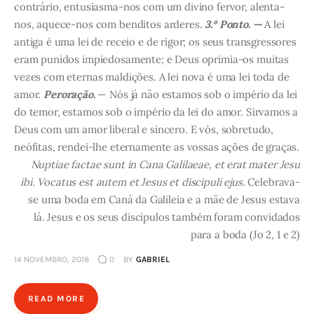
contrário, entusiasma-nos com um divino fervor, alenta-
nos, aquece-nos com benditos arderes.
3.º Ponto. —
A lei
antiga é uma lei de receio e de rigor; os seus transgressores
eram punidos impiedosamente; e Deus oprimia-os muitas
vezes com eternas maldições. A lei nova é uma lei toda de
amor.
Peroração.
— Nós já não estamos sob o império da lei
do temor, estamos sob o império da lei do amor. Sirvamos a
Deus com um amor liberal e sincero. E vós, sobretudo,
neófitas, rendei-lhe eternamente as vossas ações de graças.
Nuptiae factae sunt in Cana Galilaeae, et erat mater Jesu
ibi. Vocatus est autem et Jesus et discipuli ejus.
Celebrava-
se uma boda em Caná da Galileia e a mãe de Jesus estava
lá. Jesus e os seus discípulos também foram convidados
para a boda (Jo 2, 1 e 2)
14 NOVEMBRO, 2018
0
BY
GABRIEL
READ MORE