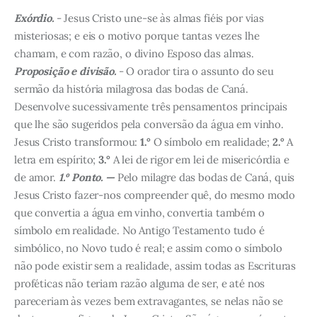
Exórdio.
- Jesus Cristo une-se às almas fiéis por vias
misteriosas; e eis o motivo porque tantas vezes lhe
chamam, e com razão, o divino Esposo das almas.
Proposição e divisão.
- O orador tira o assunto do seu
sermão da história milagrosa das bodas de Caná.
Desenvolve sucessivamente três pensamentos principais
que lhe são sugeridos pela conversão da água em vinho.
Jesus Cristo transformou:
1.°
O símbolo em realidade;
2.°
A
letra em espírito;
3.°
A lei de rigor em lei de misericórdia e
de amor.
1.º Ponto. —
Pelo milagre das bodas de Caná, quis
Jesus Cristo fazer-nos compreender quê, do mesmo modo
que convertia a água em vinho, convertia também o
símbolo em realidade. No Antigo Testamento tudo é
simbólico, no Novo tudo é real; e assim como o símbolo
não pode existir sem a realidade, assim todas as Escrituras
proféticas não teriam razão alguma de ser, e até nos
pareceriam às vezes bem extravagantes, se nelas não se