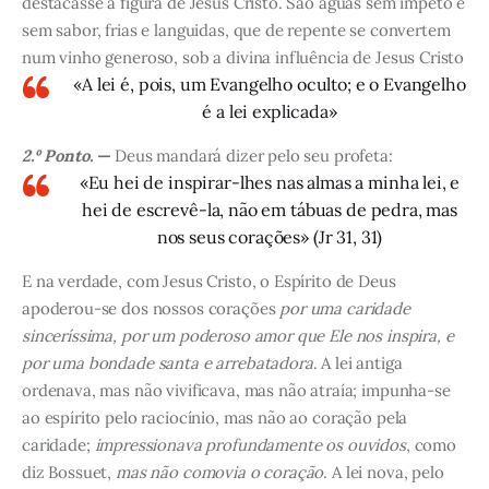
destacasse a figura de Jesus Cristo. São águas sem ímpeto e
sem sabor, frias e languidas, que de repente se convertem
num vinho generoso, sob a divina influência de Jesus Cristo
«A lei é, pois, um Evangelho oculto; e o Evangelho
é a lei explicada»
2.º Ponto. —
Deus mandará dizer pelo seu profeta:
«Eu hei de inspirar-lhes nas almas a minha lei, e
hei de escrevê-la, não em tábuas de pedra, mas
nos seus corações» (Jr 31, 31)
E na verdade, com Jesus Cristo, o Espírito de Deus
apoderou-se dos nossos corações
por uma caridade
sinceríssima, por um poderoso amor que Ele nos inspira, e
por uma bondade santa e arrebatadora
. A lei antiga
ordenava, mas não vivificava, mas não atraía; impunha-se
ao espírito pelo raciocínio, mas não ao coração pela
caridade;
impressionava profundamente os ouvidos
, como
diz Bossuet,
mas não comovia o coração
. A lei nova, pelo