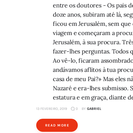
entre os doutores - Os pais d
doze anos, subiram até lá, se
ficou em Jerusalém, sem que 
viagem e começaram a procurá
Jerusalém, à sua procura. Trê
fazer-lhes perguntas. Todos q
Ao vê-lo, ficaram assombrados
andávamos aflitos à tua proc
casa de meu Pai?» Mas eles n
Nazaré e era-lhes submisso. S
estatura e em graça, diante 
13 FEVEREIRO, 2019
0
BY
GABRIEL
READ MORE