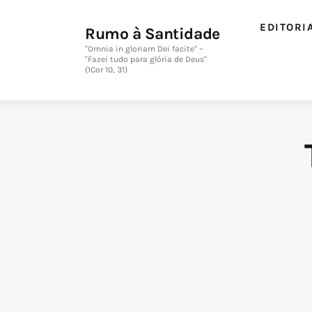
Editorial
EDITORI
Rumo à Santidade
Orações
"Omnia in gloriam Dei facite" –
"Fazei tudo para glória de Deus"
(1Cor 10, 31)
Missa
Instruções
Espiritualidade
Catolicismo
Sobre