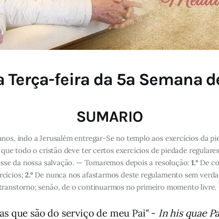
 Terça-feira da 5ª Semana d
SUMARIO
anos, indo a Jerusalém entregar-Se no templo aos exercícios da pi
 que todo o cristão deve ter certos exercícios de piedade regulare
esse da nossa salvação. — Tomaremos depois a resolução:
1.°
De co
rcícios;
2.º
De nunca nos afastarmos deste regulamento sem verdade
transtorno; senão, de o continuarmos no primeiro momento livre.
s que são do serviço de meu Pai" -
In his quae P