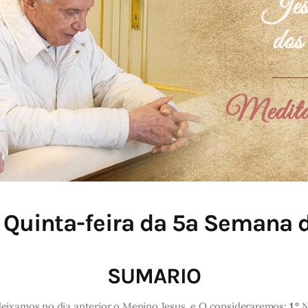
 Quinta-feira da 5ª Semana d
SUMARIO
deixamos no dia anterior o Menino Jesus, e O consideraremos:
1.°
N