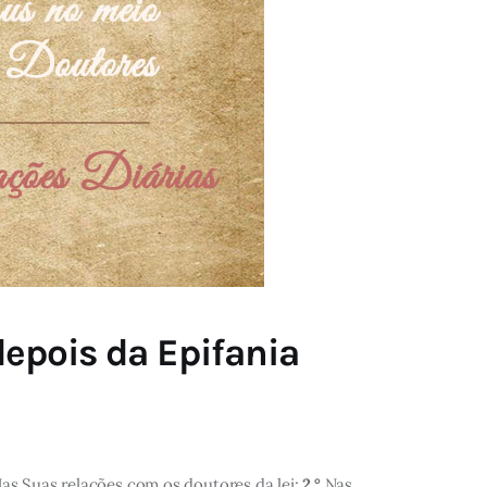
epois da Epifania
as Suas relações com os doutores da lei;
2.°
Nas