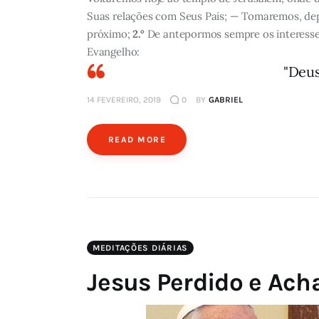
Suas relações com Seus Pais; — Tomaremos, dep
próximo;
2.°
De antepormos sempre os interesses 
Evangelho:
"Deus
14 FEVEREIRO, 2019
0
BY
GABRIEL
READ MORE
MEDITAÇÕES DIÁRIAS
Jesus Perdido e Ach