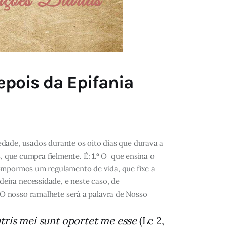
epois da Epifania
edade, usados durante os oito dias que durava a
s, que cumpra fielmente. É:
1.º
O que ensina o
mpormos um regulamento de vida, que fixe a
ira necessidade, e neste caso, de
 O nosso ramalhete será a palavra de Nosso
atris mei sunt oportet me esse
(Lc 2,