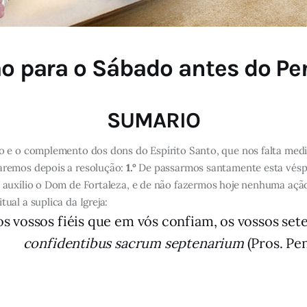
o para o Sábado antes do Pe
SUMARIO
 e o complemento dos dons do Espírito Santo, que nos falta medi
remos depois a resolução:
1.°
De passarmos santamente esta vésper
uxílio o Dom de Fortaleza, e de não fazermos hoje nenhuma ação
al a suplica da Igreja:
aos vossos fiéis que em vós confiam, os vossos set
confidentibus sacrum septenarium
(Pros. Pen