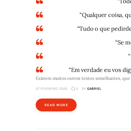
“Todo
“Qualquer coisa, qu
“Tudo o que pedirde
“Se m
“
“Em verdade eu vos digo
Existem muitos outros textos semelhantes, que 
27 FEVEREIRO, 2022
0
BY
GABRIEL
READ MORE