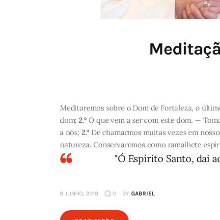
Meditaçã
Meditaremos sobre o Dom de Fortaleza, o último
dom;
2.°
O que vem a ser com este dom. — Toma
a nós;
2.°
De chamarmos muitas vezes em nosso a
natureza. Conservaremos como ramalhete espiritu
"Ó Espírito Santo, dai 
8 JUNHO, 2019
0
BY
GABRIEL