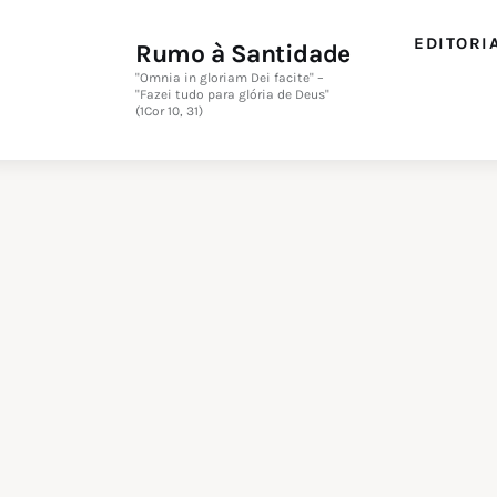
Editorial
EDITORI
Rumo à Santidade
Orações
"Omnia in gloriam Dei facite" –
"Fazei tudo para glória de Deus"
(1Cor 10, 31)
Missa
Instruções
Espiritualidade
Catolicismo
Sobre