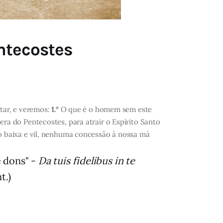
ntecostes
tar, e veremos:
1.°
O que é o homem sem este
a do Pentecostes, para atrair o Espírito Santo
 baixa e vil, nenhuma concessão à nossa má
e dons" -
Da tuis fidelibus in te
t.)