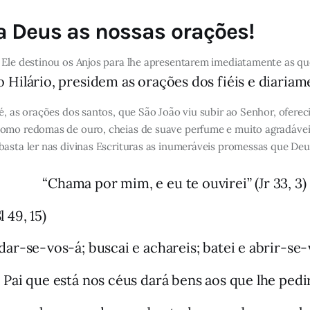
a Deus as nossas orações!
 Ele destinou os Anjos para lhe apresentarem imediatamente as q
to Hilário, presidem as orações dos fiéis e diaria
é, as orações dos santos, que São João viu subir ao Senhor, ofer
 como redomas de ouro, cheias de suave perfume e muito agradáv
asta ler nas divinas Escrituras as inumeráveis promessas que Deu
“Chama por mim, e eu te ouvirei” (Jr 33, 3)
 49, 15)
dar-se-vos-á; buscai e achareis; batei e abrir-se-v
 Pai que está nos céus dará bens aos que lhe pedir