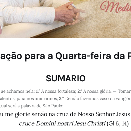
ação para a Quarta-feira da 
SUMARIO
que achamos nela:
1.°
A nossa fortaleza;
2.º
A nossa glória. — Tomar
salentos, para nos animarmos;
2.°
De não fazermos caso da vanglór
tual será a palavra de São Paulo:
u me glorie senão na cruz de Nosso Senhor Jesus 
cruce Domini nostri Jesu Christi
(Gl 6, 14)