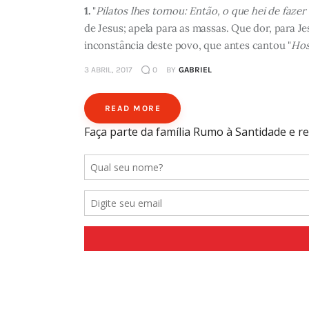
1.
"
Pilatos lhes tornou: Então, o que hei de faze
de Jesus; apela para as massas. Que dor, para Jesu
inconstância deste povo, que antes cantou "
Hos
3 ABRIL, 2017
0
BY
GABRIEL
READ MORE