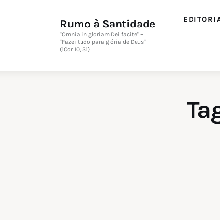
Editorial
EDITORI
Rumo à Santidade
Orações
"Omnia in gloriam Dei facite" –
"Fazei tudo para glória de Deus"
(1Cor 10, 31)
Missa
Instruções
Ta
Espiritualidade
Catolicismo
Sobre