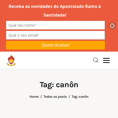
Editorial
Orações
Missa
Instruções
Tag: canôn
Espiritualidade
Home
Todos os posts
Tag: canôn
Catolicismo
Sobre