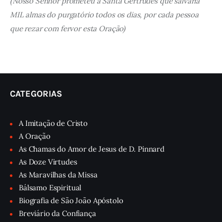
(Nosso Senhor prometeu à Santa Gertrudes que salvaria
MIL almas do purgatório todos os dias, por cada pessoa
que rezar com fervor esta Oração)
CATEGORIAS
A Imitação de Cristo
A Oração
As Chamas do Amor de Jesus de D. Pinnard
As Doze Virtudes
As Maravilhas da Missa
Bálsamo Espiritual
Biografia de São João Apóstolo
Breviário da Confiança