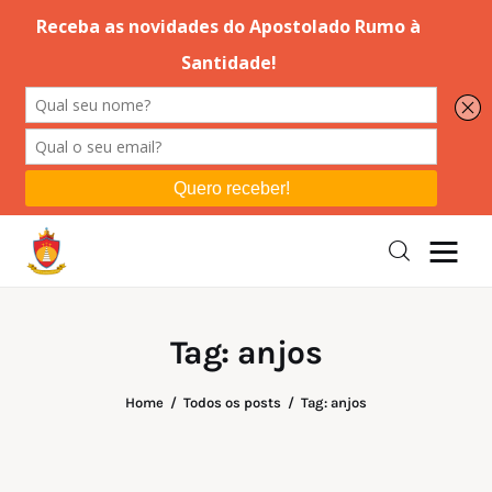
Editorial
Orações
Missa
Instruções
Tag: anjos
Espiritualidade
Home
Todos os posts
Tag: anjos
Catolicismo
Sobre