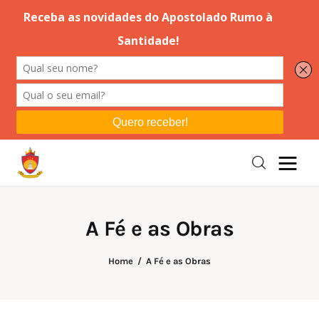
Editorial
Orações
Missa
Instruções
A Fé e as Obras
Espiritualidade
Home
A Fé e as Obras
Catolicismo
Sobre