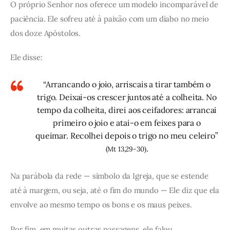
O próprio Senhor nos oferece um modelo incomparável de
paciência. Ele sofreu até à paixão com um diabo no meio
dos doze Apóstolos.
Ele disse:
“Arrancando o joio, arriscais a tirar também o
trigo. Deixai-os crescer juntos até a colheita. No
tempo da colheita, direi aos ceifadores: arrancai
primeiro o joio e atai-o em feixes para o
queimar. Recolhei depois o trigo no meu celeiro”
.
(Mt 13,29-30)
Na parábola da rede — símbolo da Igreja, que se estende
até à margem, ou seja, até o fim do mundo — Ele diz que ela
envolve ao mesmo tempo os bons e os maus peixes.
Por fim, em muitas outras passagens, ele falou