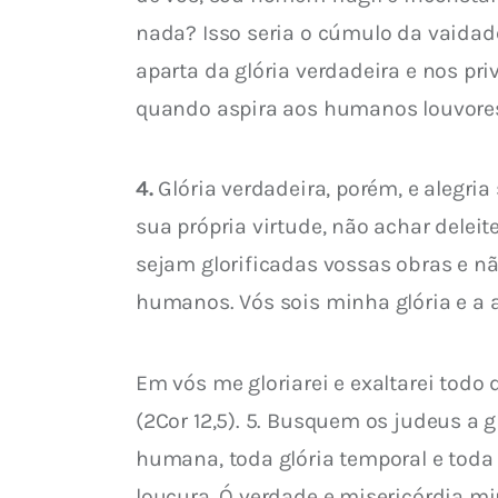
nada? Isso seria o cúmulo da vaidade
aparta da glória verdadeira e nos pri
quando aspira aos humanos louvores,
4.
 Glória verdadeira, porém, e alegri
sua própria virtude, não achar delei
sejam glorificadas vossas obras e n
humanos. Vós sois minha glória e a 
Em vós me gloriarei e exaltarei todo
(2Cor 12,5). 5. Busquem os judeus a g
humana, toda glória temporal e toda
loucura. Ó verdade e misericórdia mi