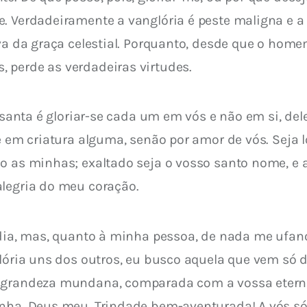
. Verdadeiramente a vanglória é peste maligna e a 
va da graça celestial. Porquanto, desde que o homem
 perde as verdadeiras virtudes.
a santa é gloriar-se cada um em vós e não em si, de
te em criatura alguma, senão por amor de vós. Seja
ão as minhas; exaltado seja o vosso santo nome, e 
alegria do meu coração.
 dia, mas, quanto à minha pessoa, de nada me ufan
lória uns dos outros, eu busco aquela que vem só de
 grandeza mundana, comparada com a vossa eterna 
nha, Deus meu, Trindade bem-aventurada! A vós só s