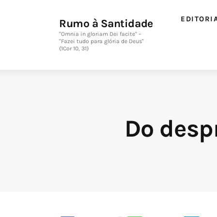
Editorial
EDITORI
Rumo à Santidade
Orações
"Omnia in gloriam Dei facite" –
"Fazei tudo para glória de Deus"
(1Cor 10, 31)
Missa
Instruções
Espiritualidade
Do desp
Catolicismo
Sobre