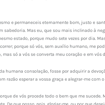
esmo e permaneceis eternamente bom, justo e santo
om sabedoria. Mas eu, que sou mais inclinado à neg
 mesmo estado, porque mudo sete vezes por dia. Ma
orrer; porque só vós, sem auxílio humano, me podei
 mas só a vós se converta meu coração e em vós 
 toda humana consolação, fosse por adquirir a devoç
com razão esperar a vossa graça e alegrar-me com 
porque de vós procede todo o bem que me sucede. M
te. De que posso, pois, gloriar-me, ou por que des