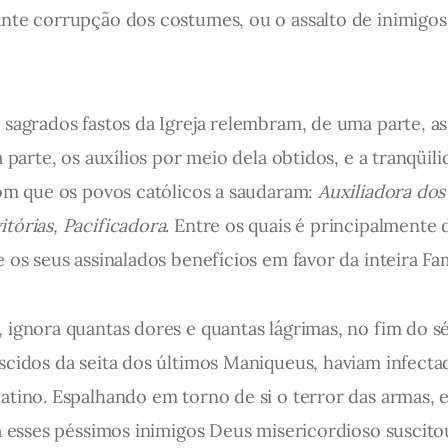
ante corrupção dos costumes, ou o assalto de inimig
agrados fastos da Igreja relembram, de uma parte, as s
 parte, os auxílios por meio dela obtidos, e a tranqüi
com que os povos católicos a saudaram:
Auxiliadora dos
tórias, Pacificadora
. Entre os quais é principalmente 
os seus assinalados benefícios em favor da inteira Famí
ignora quantas dores e quantas lágrimas, no fim do sé
scidos da seita dos últimos Maniqueus, haviam infecta
atino. Espalhando em torno de si o terror das armas,
tra esses péssimos inimigos Deus misericordioso susci