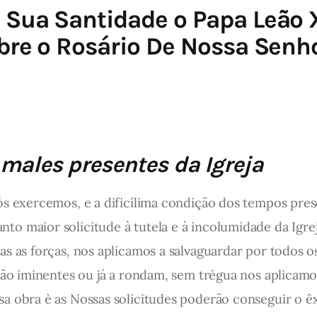
 Sua Santidade o Papa Leão X
bre o Rosário De Nossa Senh
 males presentes da Igreja
s exercemos, e a dificílima condição dos tempos pres
o maior solicitude à tutela e à incolumidade da Igrej
s as forças, nos aplicamos a salvaguardar por todos os
tão iminentes ou já a rondam, sem trégua nos aplicamos 
a obra è as Nossas solicitudes poderão conseguir o êx