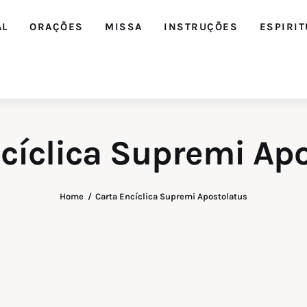
AL
ORAÇÕES
MISSA
INSTRUÇÕES
ESPIRIT
cíclica Supremi Ap
Editorial
Home
Carta Encíclica Supremi Apostolatus
Orações
Missa
Instruções
Espiritualidade