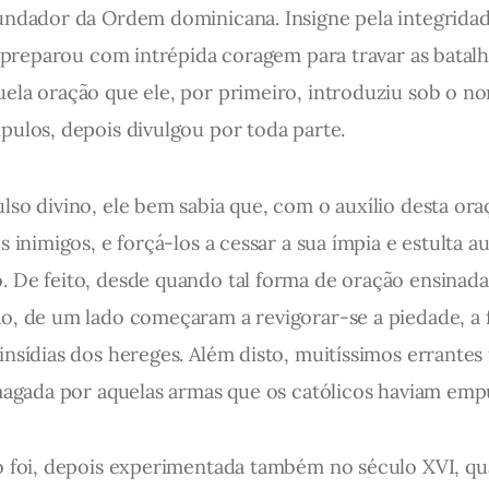
fundador da Ordem dominicana. Insigne pela integridad
e preparou com intrépida coragem para travar as batalh
ela oração que ele, por primeiro, introduziu sob o no
pulos, depois divulgou por toda parte.
lso divino, ele bem sabia que, com o auxílio desta or
 inimigos, e forçá-los a cessar a sua ímpia e estulta a
 De feito, desde quando tal forma de oração ensinada
o, de um lado começaram a revigorar-se a piedade, a f
nsídias dos hereges. Além disto, muitíssimos errantes
smagada por aquelas armas que os católicos haviam emp
o foi, depois experimentada também no século XVI, q