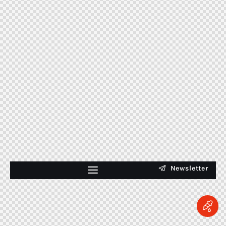
Newsletter
Rumo à Santidade
"Omnia in gloriam Dei
facite" – "Fazei tudo para
glória de Deus" (1Cor 10, 31)